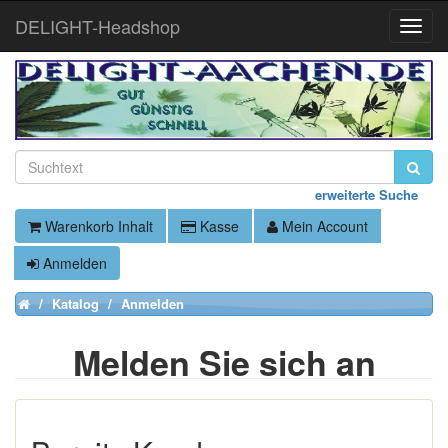
DELIGHT-Headshop
Toggle
Naviga
erweiterte Suche
Warenkorb Inhalt
Kasse
Mein Account
Anmelden
Katalog
Anmelden
Home
Melden Sie sich an