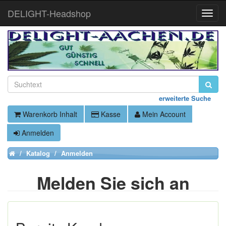
DELIGHT-Headshop
Toggle
Naviga
erweiterte Suche
Warenkorb Inhalt
Kasse
Mein Account
Anmelden
Katalog
Anmelden
Home
Melden Sie sich an