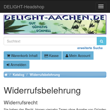
DELIGHT-Headshop
Toggle
Naviga
erweiterte Suche
Warenkorb Inhalt
Kasse
Mein Account
Anmelden
Katalog
Widerrufsbelehrung
Home
Widerrufsbelehrung
Widerrufsrecht
Sie haben das Recht, binnen vierzehn Tagen ohne Angabe von Gründen