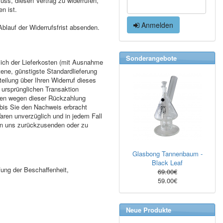
luss, diesen Vertrag zu widerrufen,
n ist.
Anmelden
Ablauf der Widerrufsfrist absenden.
Sonderangebote
ßlich der Lieferkosten (mit Ausnahme
tene, günstigste Standardlieferung
eilung über Ihren Widerruf dieses
 ursprünglichen Transaktion
hnen wegen dieser Rückzahlung
 bis Sie den Nachweis erbracht
aren unverzüglich und in jedem Fall
 an uns zurückzusenden oder zu
Glasbong Tannenbaum -
Black Leaf
ung der Beschaffenheit,
69.00€
59.00€
Neue Produkte