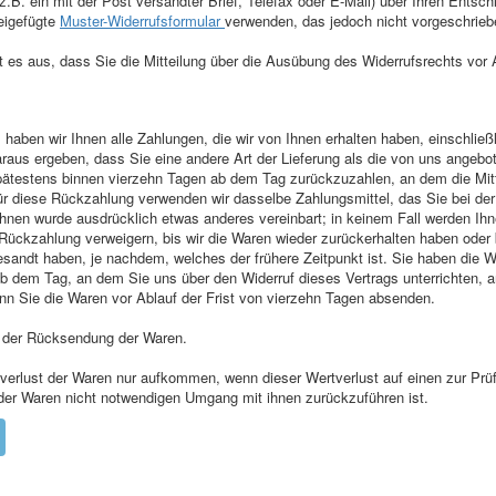
(z.B. ein mit der Post versandter Brief, Telefax oder E-Mail) über Ihren Entsch
beigefügte
Muster-Widerrufsformular
verwenden, das jedoch nicht vorgeschriebe
ht es aus, dass Sie die Mitteilung über die Ausübung des Widerrufsrechts vor 
 haben wir Ihnen alle Zahlungen, die wir von Ihnen erhalten haben, einschlie
araus ergeben, dass Sie eine andere Art der Lieferung als die von uns angebo
pätestens binnen vierzehn Tagen ab dem Tag zurückzuzahlen, an dem die Mitt
ür diese Rückzahlung verwenden wir dasselbe Zahlungsmittel, das Sie bei der
 Ihnen wurde ausdrücklich etwas anderes vereinbart; in keinem Fall werden I
 Rückzahlung verweigern, bis wir die Waren wieder zurückerhalten haben oder
sandt haben, je nachdem, welches der frühere Zeitpunkt ist. Sie haben die W
b dem Tag, an dem Sie uns über den Widerruf dieses Vertrags unterrichten,
enn Sie die Waren vor Ablauf der Frist von vierzehn Tagen absenden.
n der Rücksendung der Waren.
verlust der Waren nur aufkommen, wenn dieser Wertverlust auf einen zur Prüf
er Waren nicht notwendigen Umgang mit ihnen zurückzuführen ist.