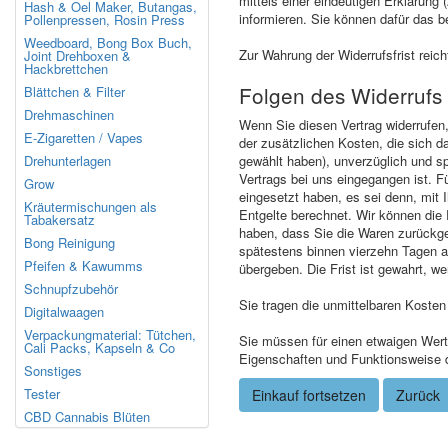
mittels einer eindeutigen Erklärung 
Hash & Oel Maker, Butangas,
informieren. Sie können dafür das 
Pollenpressen, Rosin Press
Weedboard, Bong Box Buch,
Zur Wahrung der Widerrufsfrist reic
Joint Drehboxen &
Hackbrettchen
Folgen des Widerrufs
Blättchen & Filter
Drehmaschinen
Wenn Sie diesen Vertrag widerrufen,
E-Zigaretten / Vapes
der zusätzlichen Kosten, die sich d
Drehunterlagen
gewählt haben), unverzüglich und s
Vertrags bei uns eingegangen ist. F
Grow
eingesetzt haben, es sei denn, mit
Kräutermischungen als
Entgelte berechnet. Wir können die
Tabakersatz
haben, dass Sie die Waren zurückge
Bong Reinigung
spätestens binnen vierzehn Tagen a
Pfeifen & Kawumms
übergeben. Die Frist ist gewahrt, w
Schnupfzubehör
Sie tragen die unmittelbaren Koste
Digitalwaagen
Verpackungmaterial: Tütchen,
Sie müssen für einen etwaigen Wert
Cali Packs, Kapseln & Co
Eigenschaften und Funktionsweise d
Sonstiges
Tester
Einkauf fortsetzen
Zurück
CBD Cannabis Blüten