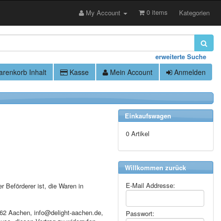
0 items
My Account
Kategorien
erweiterte Suche
renkorb Inhalt
Kasse
Mein Account
Anmelden
Einkaufswagen
0 Artikel
Willkommen zurück
E-Mail Addresse:
r Beförderer ist, die Waren in
062 Aachen, info@delight-aachen.de,
Passwort: