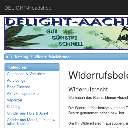
DELIGHT-Headshop
Katalog
Widerrufsbelehrung
Home
Kategorien
Widerrufsbe
Glasbongs & Vorkühler
Acrylbongs
Bong Zubehör
Widerrufsrecht
Aktivkohleprodukte
Sie haben das Recht, binnen vierze
Vaporizer
Dabbing
Die Widerrufsfrist beträgt vierzehn 
Besitz genommen haben bzw. hat.
Grinder aus Holz & Acryl
Grinder aus Metall, 2-teiler, 4-
Um Ihr Widerrufsrecht auszuüben, m
teiler, Elektro