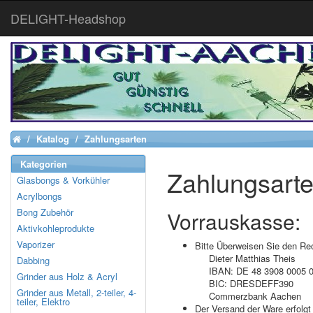
DELIGHT-Headshop
Katalog
Zahlungsarten
Home
Kategorien
Zahlungsart
Glasbongs & Vorkühler
Acrylbongs
Bong Zubehör
Vorrauskasse:
Aktivkohleprodukte
Vaporizer
Bitte Überweisen Sie den R
Dieter Matthias Theis
Dabbing
IBAN: DE 48 3908 0005 
Grinder aus Holz & Acryl
BIC: DRESDEFF390
Grinder aus Metall, 2-teiler, 4-
Commerzbank Aachen
teiler, Elektro
Der Versand der Ware erfolg