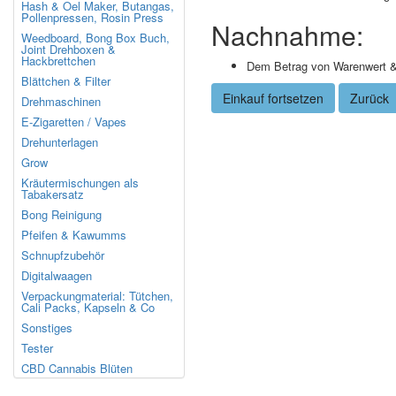
Hash & Oel Maker, Butangas,
Pollenpressen, Rosin Press
Nachnahme:
Weedboard, Bong Box Buch,
Joint Drehboxen &
Hackbrettchen
Dem Betrag von Warenwert &
Blättchen & Filter
Einkauf fortsetzen
Zurück
Drehmaschinen
E-Zigaretten / Vapes
Drehunterlagen
Grow
Kräutermischungen als
Tabakersatz
Bong Reinigung
Pfeifen & Kawumms
Schnupfzubehör
Digitalwaagen
Verpackungmaterial: Tütchen,
Cali Packs, Kapseln & Co
Sonstiges
Tester
CBD Cannabis Blüten