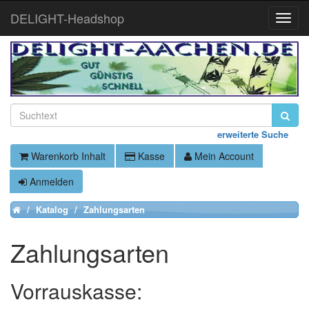
DELIGHT-Headshop
Toggle
Naviga
erweiterte Suche
Warenkorb Inhalt
Kasse
Mein Account
Anmelden
Katalog
Zahlungsarten
Home
Zahlungsarten
Vorrauskasse: