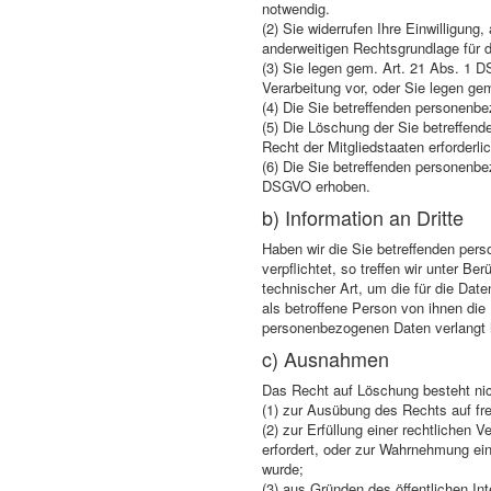
notwendig.
(2) Sie widerrufen Ihre Einwilligung,
anderweitigen Rechtsgrundlage für d
(3) Sie legen gem. Art. 21 Abs. 1 D
Verarbeitung vor, oder Sie legen g
(4) Die Sie betreffenden personenb
(5) Die Löschung der Sie betreffend
Recht der Mitgliedstaaten erforderli
(6) Die Sie betreffenden personenb
DSGVO erhoben.
b) Information an Dritte
Haben wir die Sie betreffenden per
verpflichtet, so treffen wir unter
technischer Art, um die für die Dat
als betroffene Person von ihnen di
personenbezogenen Daten verlangt 
c) Ausnahmen
Das Recht auf Löschung besteht nicht
(1) zur Ausübung des Rechts auf fr
(2) zur Erfüllung einer rechtlichen 
erfordert, oder zur Wahrnehmung eine
wurde;
(3) aus Gründen des öffentlichen In