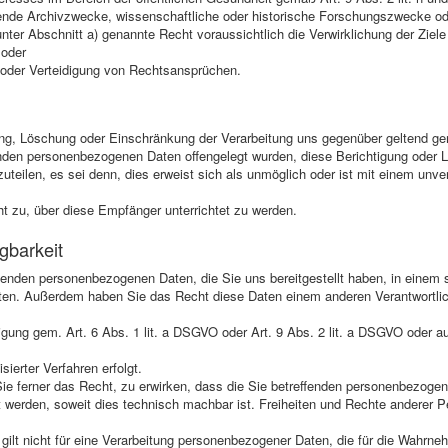
iegende Archivzwecke, wissenschaftliche oder historische Forschungszwecke o
ter Abschnitt a) genannte Recht voraussichtlich die Verwirklichung der Ziele
 oder
oder Verteidigung von Rechtsansprüchen.
g
g, Löschung oder Einschränkung der Verarbeitung uns gegenüber geltend gemac
nden personenbezogenen Daten offengelegt wurden, diese Berichtigung oder 
uteilen, es sei denn, dies erweist sich als unmöglich oder ist mit einem un
t zu, über diese Empfänger unterrichtet zu werden.
gbarkeit
fenden personenbezogenen Daten, die Sie uns bereitgestellt haben, in einem s
ten. Außerdem haben Sie das Recht diese Daten einem anderen Verantwortli
lligung gem. Art. 6 Abs. 1 lit. a DSGVO oder Art. 9 Abs. 2 lit. a DSGVO oder a
sierter Verfahren erfolgt.
e ferner das Recht, zu erwirken, dass die Sie betreffenden personenbezoge
t werden, soweit dies technisch machbar ist. Freiheiten und Rechte anderer P
gilt nicht für eine Verarbeitung personenbezogener Daten, die für die Wahrneh