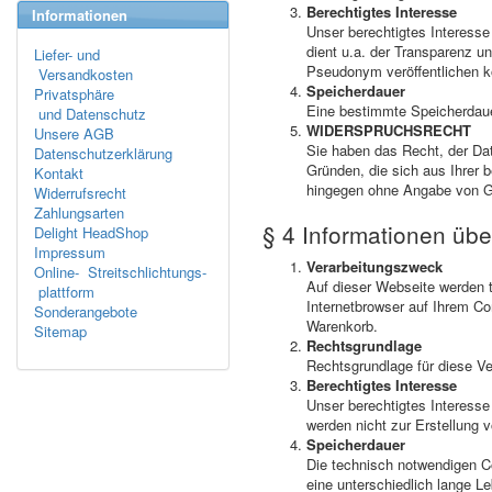
Berechtigtes Interesse
Informationen
Unser berechtigtes Interess
dient u.a. der Transparenz u
Liefer- und
Pseudonym veröffentlichen 
Versandkosten
Speicherdauer
Privatsphäre
Eine bestimmte Speicherdaue
und Datenschutz
WIDERSPRUCHSRECHT
Unsere AGB
Sie haben das Recht, der Dat
Datenschutzerklärung
Gründen, die sich aus Ihrer 
Kontakt
hingegen ohne Angabe von Gr
Widerrufsrecht
Zahlungsarten
§ 4 Informationen übe
Delight HeadShop
Impressum
Verarbeitungszweck
Online- Streitschlichtungs-
Auf dieser Webseite werden t
plattform
Internetbrowser auf Ihrem C
Sonderangebote
Warenkorb.
Sitemap
Rechtsgrundlage
Rechtsgrundlage für diese Ve
Berechtigtes Interesse
Unser berechtigtes Interesse
werden nicht zur Erstellung 
Speicherdauer
Die technisch notwendigen C
eine unterschiedlich lange L