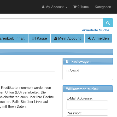
0 items
My Account
Kategorien
erweiterte Suche
renkorb Inhalt
Kasse
Mein Account
Anmelden
Einkaufswagen
0 Artikel
, Kreditkartennummer) werden von
Willkommen zurück
 Union (EU) verarbeitet. Die
icherfristen auch über Ihre Rechte
E-Mail Addresse:
seiten. Falls Sie über Links auf
g mit Ihren Daten.
Passwort: