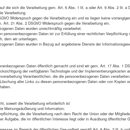
 auf die sich die Verarbeitung gem. Art. 6 Abs. 1 lit. a oder Art. 9 Abs. 2 lit. 
ie Verarbeitung.
SGVO Widerspruch gegen die Verarbeitung ein und es liegen keine vorrangigen
em. Art. 21 Abs. 2 DSGVO Widerspruch gegen die Verarbeitung ein.
ezogenen Daten wurden unrechtmäßig verarbeitet.
en personenbezogenen Daten ist zur Erfüllung einer rechtlichen Verpflichtun
ch, dem wir unterliegen.
ezogenen Daten wurden in Bezug auf angebotene Dienste der Informationsgese
sonenbezogenen Daten öffentlich gemacht und sind wir gem. Art. 17 Abs. 1 
 Berücksichtigung der verfügbaren Technologie und der Implementierungskos
enverarbeitung Verantwortlichen, die die personenbezogenen Daten verarbeiten
e Löschung aller Links zu diesen personenbezogenen Daten oder von Kopien od
haben.
, soweit die Verarbeitung erforderlich ist
eie Meinungsäußerung und Information;
Verpflichtung, die die Verarbeitung nach dem Recht der Union oder der Mitglied
r Aufgabe, die im öffentlichen Interesse liegt oder in Ausübung öffentlicher G
teresses im Bereich der öffentlichen Gesundheit gemäß Art. 9 Abs. 2 lit. h un