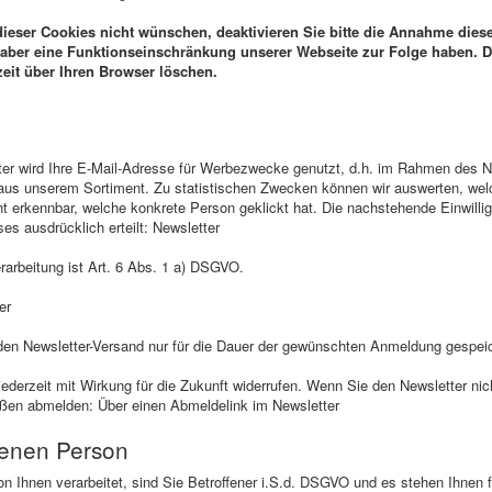
dieser Cookies nicht wünschen, deaktivieren Sie bitte die Annahme dies
 aber eine Funktionseinschränkung unserer Webseite zur Folge haben. D
zeit über Ihren Browser löschen.
r wird Ihre E-Mail-Adresse für Werbezwecke genutzt, d.h. im Rahmen des New
aus unserem Sortiment. Zu statistischen Zwecken können wir auswerten, welc
cht erkennbar, welche konkrete Person geklickt hat. Die nachstehende Einwilli
es ausdrücklich erteilt: Newsletter
rarbeitung ist Art. 6 Abs. 1 a) DSGVO.
er
 den Newsletter-Versand nur für die Dauer der gewünschten Anmeldung gespeic
jederzeit mit Wirkung für die Zukunft widerrufen. Wenn Sie den Newsletter nic
ßen abmelden: Über einen Abmeldelink im Newsletter
fenen Person
 Ihnen verarbeitet, sind Sie Betroffener i.S.d. DSGVO und es stehen Ihnen