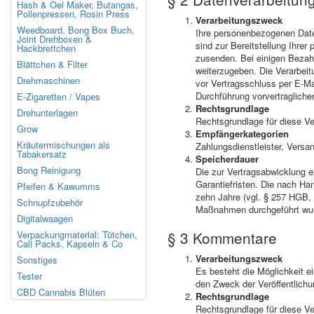
Hash & Oel Maker, Butangas,
Pollenpressen, Rosin Press
Verarbeitungszweck
Weedboard, Bong Box Buch,
Ihre personenbezogenen Daten
Joint Drehboxen &
sind zur Bereitstellung Ihrer
Hackbrettchen
zusenden. Bei einigen Bezahl
Blättchen & Filter
weiterzugeben. Die Verarbeit
Drehmaschinen
vor Vertragsschluss per E-Mai
Durchführung vorvertraglich
E-Zigaretten / Vapes
Rechtsgrundlage
Drehunterlagen
Rechtsgrundlage für diese Ve
Grow
Empfängerkategorien
Kräutermischungen als
Zahlungsdienstleister, Versan
Tabakersatz
Speicherdauer
Bong Reinigung
Die zur Vertragsabwicklung e
Garantiefristen. Die nach Ha
Pfeifen & Kawumms
zehn Jahre (vgl. § 257 HGB,
Schnupfzubehör
Maßnahmen durchgeführt wur
Digitalwaagen
§ 3 Kommentare
Verpackungmaterial: Tütchen,
Cali Packs, Kapseln & Co
Verarbeitungszweck
Sonstiges
Es besteht die Möglichkeit 
Tester
den Zweck der Veröffentlichu
CBD Cannabis Blüten
Rechtsgrundlage
Rechtsgrundlage für diese Ve