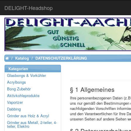
DELIGHT-Headshop
Katalog
DATENSCHUTZERKLÄRUNG
Home
Kategorien
Glasbongs & Vorkühler
Acrylbongs
§ 1 Allgemeines
Bong Zubehör
Aktivkohleprodukte
Ihre personenbezogenen Daten (z.B
Vaporizer
uns nur gemäß den Bestimmungen de
nachfolgenden Vorschriften informi
Dabbing
und den Verantwortlichen für Ihre D
Grinder aus Holz & Acryl
unseren Seiten auf andere Seiten wei
Grinder aus Metall, 2-teiler, 4-
teiler, Elektro
§ 2 Datenverarbeitung