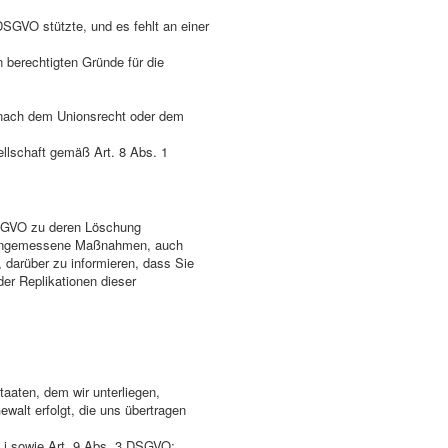
a DSGVO stützte, und es fehlt an einer
 berechtigten Gründe für die
g nach dem Unionsrecht oder dem
llschaft gemäß Art. 8 Abs. 1
DSGVO zu deren Löschung
ten angemessene Maßnahmen, auch
, darüber zu informieren, dass Sie
er Replikationen dieser
staaten, dem wir unterliegen,
ewalt erfolgt, die uns übertragen
d i sowie Art. 9 Abs. 3 DSGVO;