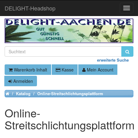
DELIGHT-Headshop
Toggle
Naviga
erweiterte Suche
Warenkorb Inhalt
Kasse
Mein Account
Anmelden
Katalog
Online-Streitschlichtungsplattform
Home
Online-
Streitschlichtungsplattform