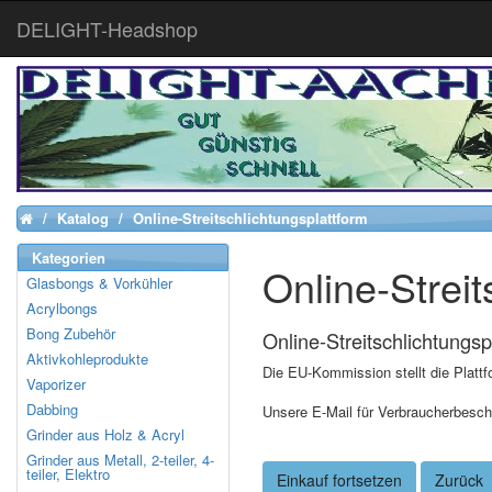
DELIGHT-Headshop
Katalog
Online-Streitschlichtungsplattform
Home
Kategorien
Online-Streit
Glasbongs & Vorkühler
Acrylbongs
Bong Zubehör
Online-Streitschlichtungsp
Aktivkohleprodukte
Die EU-Kommission stellt die Plattfo
Vaporizer
Dabbing
Unsere E-Mail für Verbraucherbesch
Grinder aus Holz & Acryl
Grinder aus Metall, 2-teiler, 4-
teiler, Elektro
Einkauf fortsetzen
Zurück