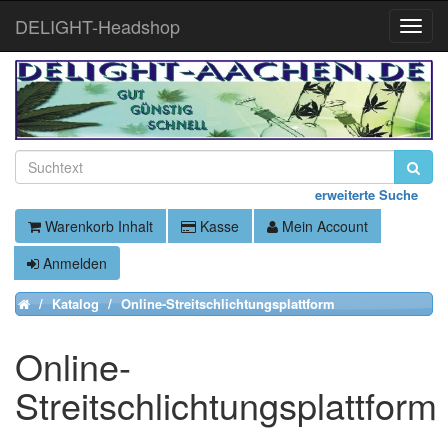
DELIGHT-Headshop
Toggle
Naviga
erweiterte Suche
Warenkorb Inhalt
Kasse
Mein Account
Anmelden
Katalog
Online-Streitschlichtungsplattform
Home
Online-
Streitschlichtungsplattform