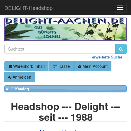
DELIGHT-Headshop
Toggle
Naviga
erweiterte Suche
Warenkorb Inhalt
Kasse
Mein Account
Anmelden
Katalog
Home
Headshop --- Delight ---
seit --- 1988