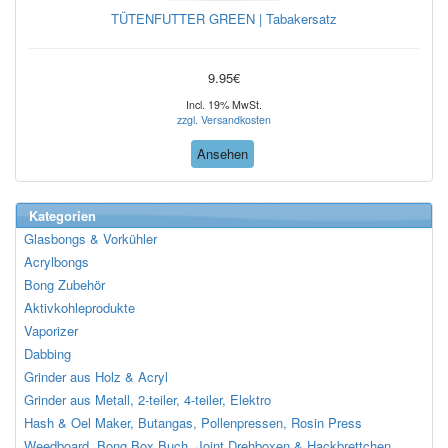
TÜTENFUTTER GREEN | Tabakersatz
9.95€
Incl. 19% MwSt.
zzgl. Versandkosten
Ansehen
Kategorien
Glasbongs & Vorkühler
Acrylbongs
Bong Zubehör
Aktivkohleprodukte
Vaporizer
Dabbing
Grinder aus Holz & Acryl
Grinder aus Metall, 2-teiler, 4-teiler, Elektro
Hash & Oel Maker, Butangas, Pollenpressen, Rosin Press
Weedboard, Bong Box Buch, Joint Drehboxen & Hackbrettchen