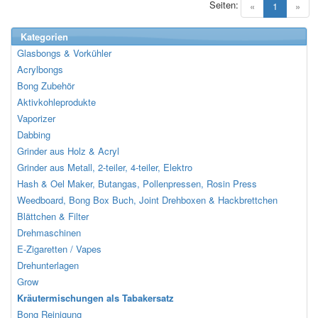
Seiten:
(current)
«
1
»
Kategorien
Glasbongs & Vorkühler
Acrylbongs
Bong Zubehör
Aktivkohleprodukte
Vaporizer
Dabbing
Grinder aus Holz & Acryl
Grinder aus Metall, 2-teiler, 4-teiler, Elektro
Hash & Oel Maker, Butangas, Pollenpressen, Rosin Press
Weedboard, Bong Box Buch, Joint Drehboxen & Hackbrettchen
Blättchen & Filter
Drehmaschinen
E-Zigaretten / Vapes
Drehunterlagen
Grow
Kräutermischungen als Tabakersatz
Bong Reinigung