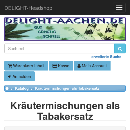
DELIGHT-Headshop
Toggle
Naviga
erweiterte Suche
Warenkorb Inhalt
Kasse
Mein Account
Anmelden
Katalog
Kräutermischungen als Tabakersatz
Home
Kräutermischungen als
Tabakersatz