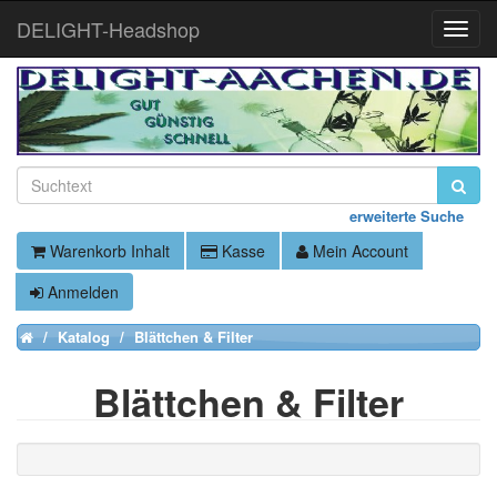
DELIGHT-Headshop
Toggle
Naviga
erweiterte Suche
Warenkorb Inhalt
Kasse
Mein Account
Anmelden
Katalog
Blättchen & Filter
Home
Blättchen & Filter