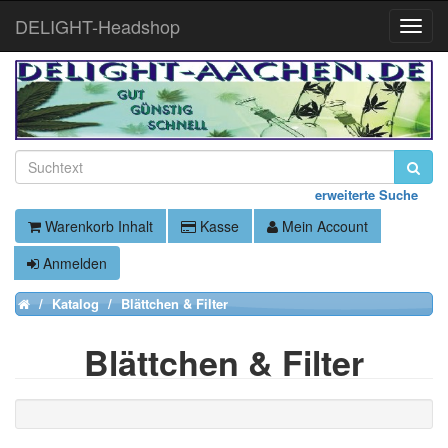
DELIGHT-Headshop
Toggle
Naviga
erweiterte Suche
Warenkorb Inhalt
Kasse
Mein Account
Anmelden
Katalog
Blättchen & Filter
Home
Blättchen & Filter