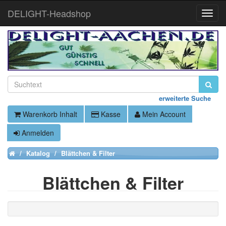
DELIGHT-Headshop
Toggle
Naviga
erweiterte Suche
Warenkorb Inhalt
Kasse
Mein Account
Anmelden
Katalog
Blättchen & Filter
Home
Blättchen & Filter