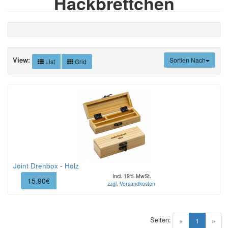
Hackbrettchen
View:
Sortien Nach
List
Grid
Joint Drehbox - Holz
Incl. 19% MwSt.
15.90€
zzgl. Versandkosten
Seiten:
(current)
«
1
»