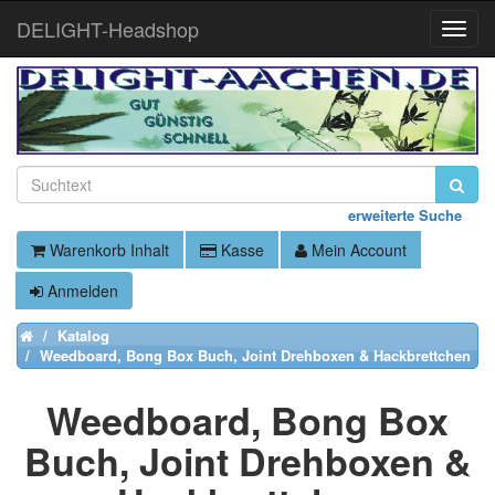
DELIGHT-Headshop
Toggle
Naviga
erweiterte Suche
Warenkorb Inhalt
Kasse
Mein Account
Anmelden
Katalog
Home
Weedboard, Bong Box Buch, Joint Drehboxen & Hackbrettchen
Weedboard, Bong Box
Buch, Joint Drehboxen &