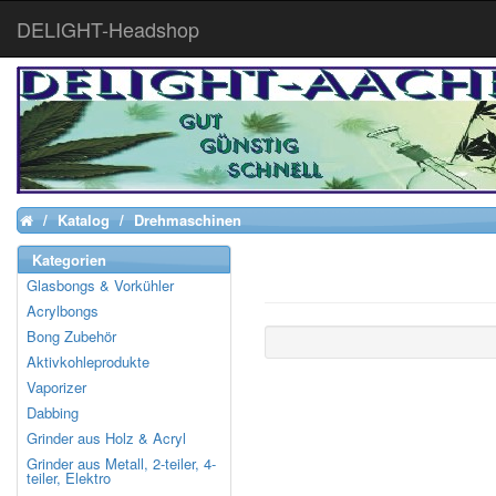
DELIGHT-Headshop
Katalog
Drehmaschinen
Home
Kategorien
Glasbongs & Vorkühler
Acrylbongs
Bong Zubehör
Aktivkohleprodukte
Vaporizer
Dabbing
Grinder aus Holz & Acryl
Grinder aus Metall, 2-teiler, 4-
teiler, Elektro