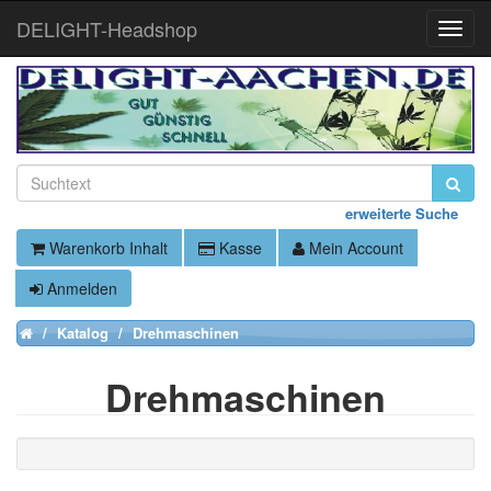
DELIGHT-Headshop
Toggle
Naviga
erweiterte Suche
Warenkorb Inhalt
Kasse
Mein Account
Anmelden
Katalog
Drehmaschinen
Home
Drehmaschinen