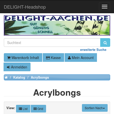
DELIGHT-Headshop
Toggle
Naviga
erweiterte Suche
Warenkorb Inhalt
Kasse
Mein Account
Anmelden
Katalog
Acrylbongs
Home
Acrylbongs
View:
Sortien Nach
List
Grid