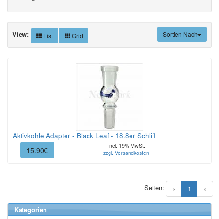
View:
Sortien Nach
List
Grid
Aktivkohle Adapter - Black Leaf - 18.8er Schliff
Incl. 19% MwSt.
15.90€
zzgl. Versandkosten
Seiten:
(current)
«
1
»
Kategorien