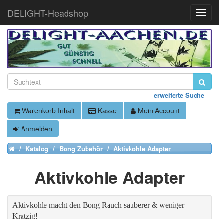
DELIGHT-Headshop
Toggle
Naviga
erweiterte Suche
Warenkorb Inhalt
Kasse
Mein Account
Anmelden
Katalog
Bong Zubehör
Aktivkohle Adapter
Home
Aktivkohle Adapter
Aktivkohle macht den Bong Rauch sauberer & weniger
Kratzig!