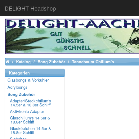
DELIGHT-Headshop
Katalog
Bong Zubehör
Tannebaum Chillum's
Home
Kategorien
Glasbongs & Vorkühler
Acrylbongs
Bong Zubehör
Adapter/Steckchillum's
14.5er & 18.8er Schliff
Aktivkohle Adapter
Glaschillum's 14.5er &
18.8er Schliff
Glasköpfchen 14.5er &
18.8er Schliff
Siebchen