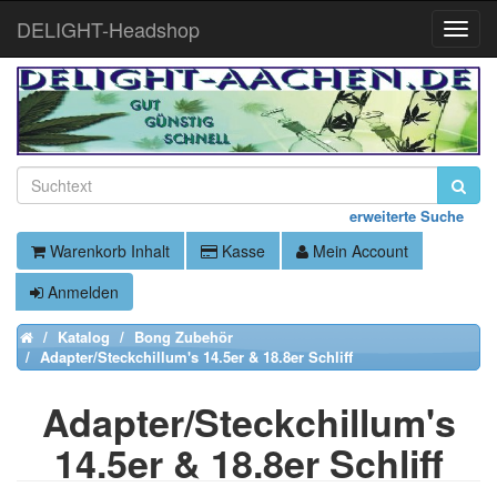
DELIGHT-Headshop
Toggle
Naviga
erweiterte Suche
Warenkorb Inhalt
Kasse
Mein Account
Anmelden
Katalog
Bong Zubehör
Home
Adapter/Steckchillum's 14.5er & 18.8er Schliff
Adapter/Steckchillum's
14.5er & 18.8er Schliff