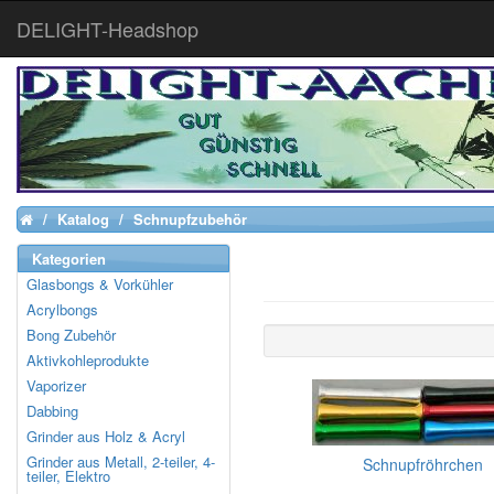
DELIGHT-Headshop
Katalog
Schnupfzubehör
Home
Kategorien
Glasbongs & Vorkühler
Acrylbongs
Bong Zubehör
Aktivkohleprodukte
Vaporizer
Dabbing
Grinder aus Holz & Acryl
Grinder aus Metall, 2-teiler, 4-
Schnupfröhrchen
teiler, Elektro