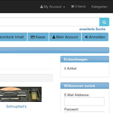
0 items
My Account
Kategorien
erweiterte Suche
renkorb Inhalt
Kasse
Mein Account
Anmelden
Einkaufswagen
0 Artikel
Willkommen zurück
E-Mail Addresse:
Schnupfset's
Passwort: