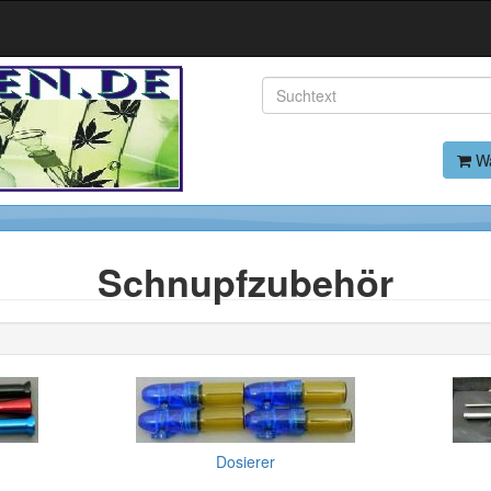
Wa
Schnupfzubehör
Dosierer