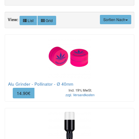
View:
Sortien Nach
List
Grid
Alu Grinder - Pollinator - Ø 40mm
Incl. 19% MwSt.
14.90€
zzgl. Versandkosten