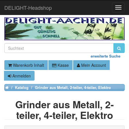
DELIGHT-Headshop
Toggle
Naviga
erweiterte Suche
Warenkorb Inhalt
Kasse
Mein Account
Anmelden
Katalog
Grinder aus Metall, 2-teiler, 4-teiler, Elektro
Home
Grinder aus Metall, 2-
teiler, 4-teiler, Elektro