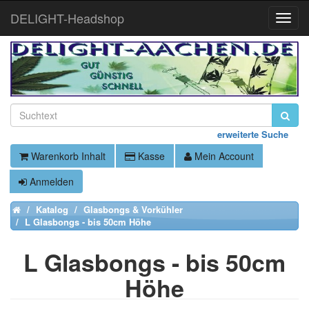
DELIGHT-Headshop
Toggle
Naviga
erweiterte Suche
Warenkorb Inhalt
Kasse
Mein Account
Anmelden
Katalog
Glasbongs & Vorkühler
Home
L Glasbongs - bis 50cm Höhe
L Glasbongs - bis 50cm
Höhe