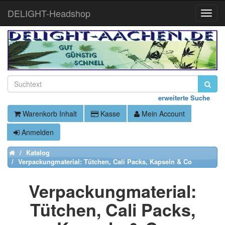
DELIGHT-Headshop
Toggle
Naviga
erweiterte Suche
Warenkorb Inhalt
Kasse
Mein Account
Anmelden
Katalog
Home
Verpackungmaterial: Tütchen, Cali Packs, Kapseln & Co
Verpackungmaterial:
Tütchen, Cali Packs,