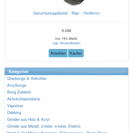
Geruchsstoppbeutel - 'Rap' - 70x60mm
5.00€
Incl. 19% MwSt.
zzgl. Versandkosten
Ansehen
Kaufen
Kategorien
Glasbongs & Vorkühler
Acrylbongs
Bong Zubehör
Aktivkohleprodukte
Vaporizer
Dabbing
Grinder aus Holz & Acryl
Grinder aus Metall, 2-teiler, 4-teiler, Elektro
Hash & Oel Maker, Butangas, Pollenpressen, Rosin Press