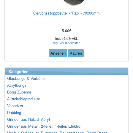
Geruchsstoppbeutel - 'Rap' - 70x60mm
5.00€
Incl. 19% MwSt.
zzgl. Versandkosten
Ansehen
Kaufen
Kategorien
Glasbongs & Vorkühler
Acrylbongs
Bong Zubehör
Aktivkohleprodukte
Vaporizer
Dabbing
Grinder aus Holz & Acryl
Grinder aus Metall, 2-teiler, 4-teiler, Elektro
Hash & Oel Maker, Butangas, Pollenpressen, Rosin Press