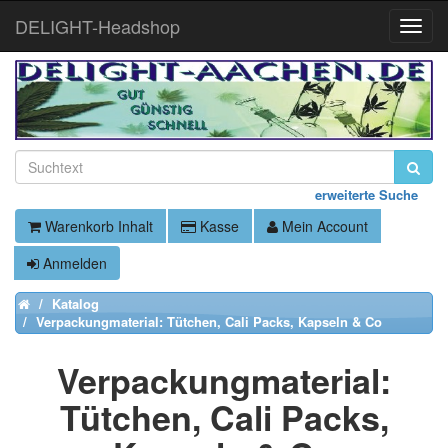
DELIGHT-Headshop
Toggle
Naviga
erweiterte Suche
Warenkorb Inhalt
Kasse
Mein Account
Anmelden
Katalog
Home
Verpackungmaterial: Tütchen, Cali Packs, Kapseln & Co
Verpackungmaterial:
Tütchen, Cali Packs,