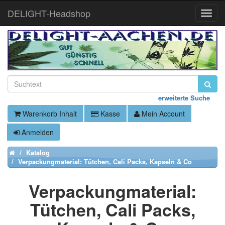
DELIGHT-Headshop
Toggle
Naviga
erweiterte Suche
Warenkorb Inhalt
Kasse
Mein Account
Anmelden
Katalog
Home
Verpackungmaterial: Tütchen, Cali Packs, Kapseln & Co
Verpackungmaterial:
Tütchen, Cali Packs,