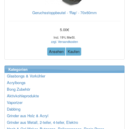
Geruchsstoppbeutel - 'Rap' - 70x60mm
5.00€
Incl. 19% MwSt.
zzgl. Versandkosten
Ansehen
Kaufen
Kategorien
Glasbongs & Vorkühler
Acrylbongs
Bong Zubehör
Aktivkohleprodukte
Vaporizer
Dabbing
Grinder aus Holz & Acryl
Grinder aus Metall, 2-teiler, 4-teiler, Elektro
Hash & Oel Maker, Butangas, Pollenpressen, Rosin Press