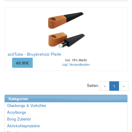
actiTube - Bruyèreholz Pfeife
Incl. 19% MwSt.
49.90€
zzgl. Versandkosten
Seiten:
(current)
«
1
»
Kategorien
Glasbongs & Vorkühler
Acrylbongs
Bong Zubehör
Aktivkohleprodukte