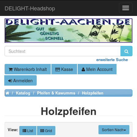
DELIGHT-Headshop
Toggle
Naviga
erweiterte Suche
Warenkorb Inhalt
Kasse
Mein Account
Anmelden
Katalog
Pfeifen & Kawumms
Holzpfeifen
Home
Holzpfeifen
View:
Sortien Nach
List
Grid