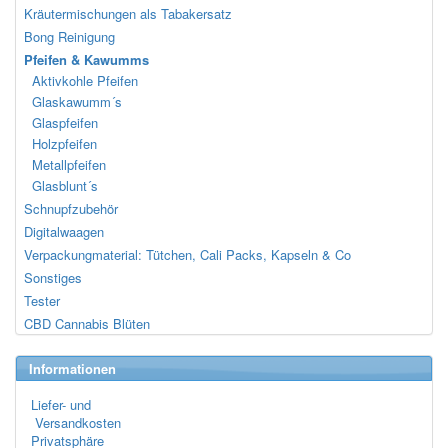
Kräutermischungen als Tabakersatz
Bong Reinigung
Pfeifen & Kawumms
Aktivkohle Pfeifen
Glaskawumm´s
Glaspfeifen
Holzpfeifen
Metallpfeifen
Glasblunt´s
Schnupfzubehör
Digitalwaagen
Verpackungmaterial: Tütchen, Cali Packs, Kapseln & Co
Sonstiges
Tester
CBD Cannabis Blüten
Informationen
Liefer- und
Versandkosten
Privatsphäre