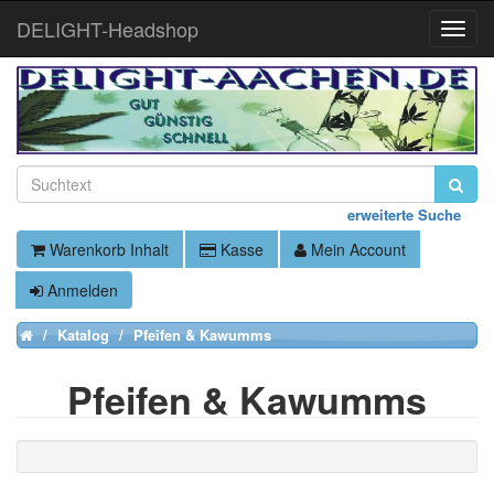
DELIGHT-Headshop
Toggle
Naviga
erweiterte Suche
Warenkorb Inhalt
Kasse
Mein Account
Anmelden
Katalog
Pfeifen & Kawumms
Home
Pfeifen & Kawumms