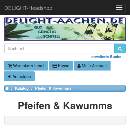
DELIGHT-Headshop
Toggle
Naviga
erweiterte Suche
Warenkorb Inhalt
Kasse
Mein Account
Anmelden
Katalog
Pfeifen & Kawumms
Home
Pfeifen & Kawumms