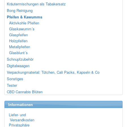
Kräutermischungen als Tabakersatz
Bong Reinigung
Pfeifen & Kawumms
Aktivkohle Pfeifen
Glaskawumm´s
Glaspfeifen
Holzpfeifen
Metallpfeifen
Glasblunt´s
Schnupfzubehör
Digitalwaagen
Verpackungmaterial: Tütchen, Cali Packs, Kapseln & Co
Sonstiges
Tester
CBD Cannabis Blüten
Informationen
Liefer- und
Versandkosten
Privatsphäre