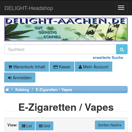
DELIGHT-Headshop
Toggle
Naviga
erweiterte Suche
Warenkorb Inhalt
Kasse
Mein Account
Anmelden
Katalog
E-Zigaretten / Vapes
Home
E-Zigaretten / Vapes
View:
Sortien Nach
List
Grid