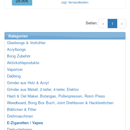
29.90€
zzgl. Versandkosten
Seiten:
(current)
«
1
»
Kategorien
Glasbongs & Vorkühler
Acrylbongs
Bong Zubehör
Aktivkohleprodukte
Vaporizer
Dabbing
Grinder aus Holz & Acryl
Grinder aus Metall, 2-teiler, 4-teiler, Elektro
Hash & Oel Maker, Butangas, Pollenpressen, Rosin Press
Weedboard, Bong Box Buch, Joint Drehboxen & Hackbrettchen
Blättchen & Filter
Drehmaschinen
E-Zigaretten / Vapes
Drehunterlagen