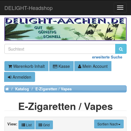
DELIGHT-Headshop
Toggle
Naviga
erweiterte Suche
Warenkorb Inhalt
Kasse
Mein Account
Anmelden
Katalog
E-Zigaretten / Vapes
Home
E-Zigaretten / Vapes
View:
Sortien Nach
List
Grid