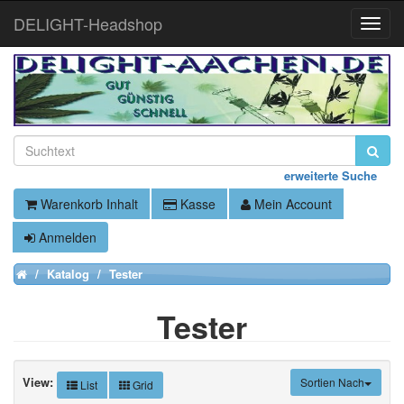
DELIGHT-Headshop
Toggle
Naviga
erweiterte Suche
Warenkorb Inhalt
Kasse
Mein Account
Anmelden
Katalog
Tester
Home
Tester
View:
Sortien Nach
List
Grid