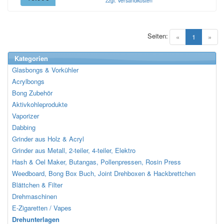
zzgl. Versandkosten
Seiten:
(current)
«
1
»
Kategorien
Glasbongs & Vorkühler
Acrylbongs
Bong Zubehör
Aktivkohleprodukte
Vaporizer
Dabbing
Grinder aus Holz & Acryl
Grinder aus Metall, 2-teiler, 4-teiler, Elektro
Hash & Oel Maker, Butangas, Pollenpressen, Rosin Press
Weedboard, Bong Box Buch, Joint Drehboxen & Hackbrettchen
Blättchen & Filter
Drehmaschinen
E-Zigaretten / Vapes
Drehunterlagen