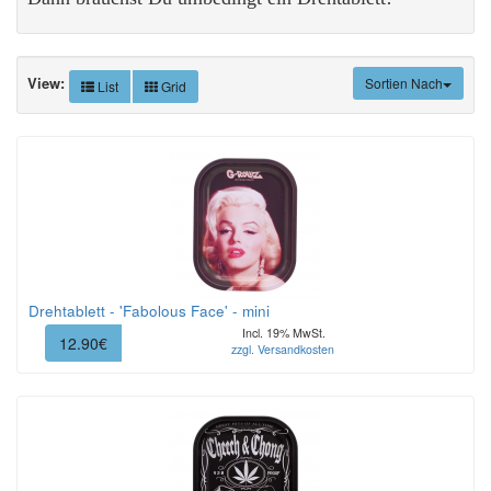
View:
Sortien Nach
List
Grid
Drehtablett - 'Fabolous Face' - mini
Incl. 19% MwSt.
12.90€
zzgl. Versandkosten