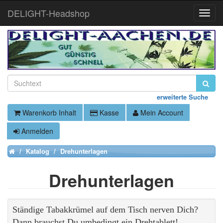
DELIGHT-Headshop
Toggle
Naviga
erweiterte Suche
Warenkorb Inhalt
Kasse
Mein Account
Anmelden
Katalog
Drehunterlagen
Home
Drehunterlagen
Ständige Tabakkrümel auf dem Tisch nerven Dich?
Dann brauchst Du umbedingt ein Drehtablett!