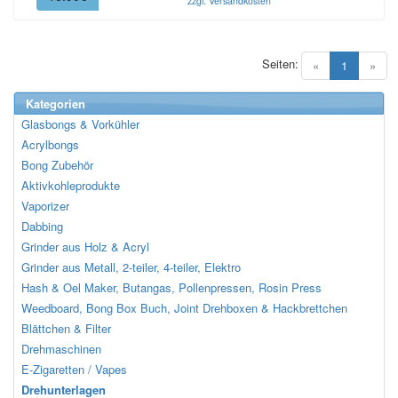
zzgl. Versandkosten
Seiten:
(current)
«
1
»
Kategorien
Glasbongs & Vorkühler
Acrylbongs
Bong Zubehör
Aktivkohleprodukte
Vaporizer
Dabbing
Grinder aus Holz & Acryl
Grinder aus Metall, 2-teiler, 4-teiler, Elektro
Hash & Oel Maker, Butangas, Pollenpressen, Rosin Press
Weedboard, Bong Box Buch, Joint Drehboxen & Hackbrettchen
Blättchen & Filter
Drehmaschinen
E-Zigaretten / Vapes
Drehunterlagen