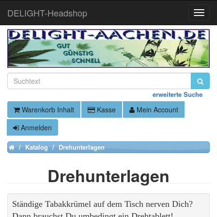
DELIGHT-Headshop
Toggle
Naviga
erweiterte Suche
Warenkorb Inhalt
Kasse
Mein Account
Anmelden
Katalog
Drehunterlagen
Home
Drehunterlagen
Ständige Tabakkrümel auf dem Tisch nerven Dich?
Dann brauchst Du umbedingt ein Drehtablett!