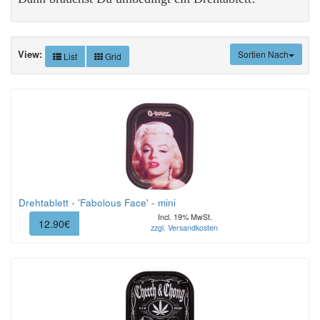
View:
Sortien Nach
List
Grid
Drehtablett - 'Fabolous Face' - mini
Incl. 19% MwSt.
12.90€
zzgl. Versandkosten