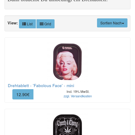
View:
Sortien Nach
List
Grid
Drehtablett - 'Fabolous Face' - mini
Incl. 19% MwSt.
12.90€
zzgl. Versandkosten