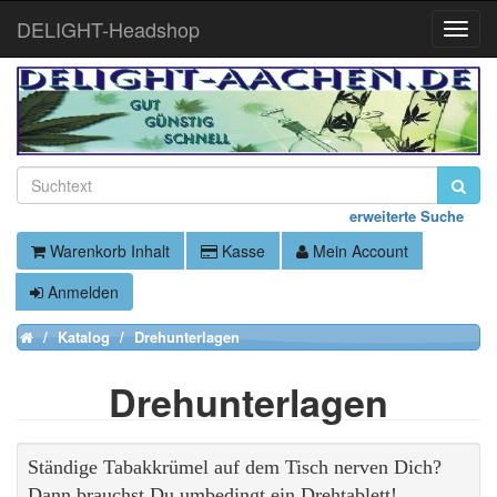
DELIGHT-Headshop
Toggle
Naviga
erweiterte Suche
Warenkorb Inhalt
Kasse
Mein Account
Anmelden
Katalog
Drehunterlagen
Home
Drehunterlagen
Ständige Tabakkrümel auf dem Tisch nerven Dich?
Dann brauchst Du umbedingt ein Drehtablett!