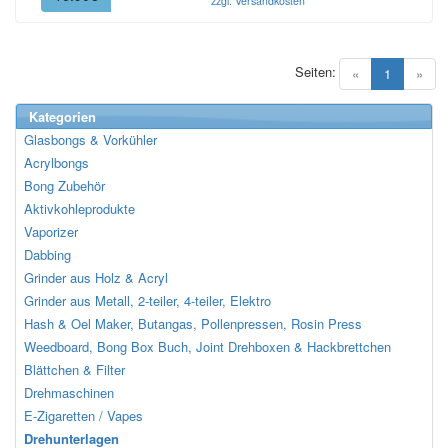
zzgl. Versandkosten
Seiten:
(current)
«
1
»
Kategorien
Glasbongs & Vorkühler
Acrylbongs
Bong Zubehör
Aktivkohleprodukte
Vaporizer
Dabbing
Grinder aus Holz & Acryl
Grinder aus Metall, 2-teiler, 4-teiler, Elektro
Hash & Oel Maker, Butangas, Pollenpressen, Rosin Press
Weedboard, Bong Box Buch, Joint Drehboxen & Hackbrettchen
Blättchen & Filter
Drehmaschinen
E-Zigaretten / Vapes
Drehunterlagen