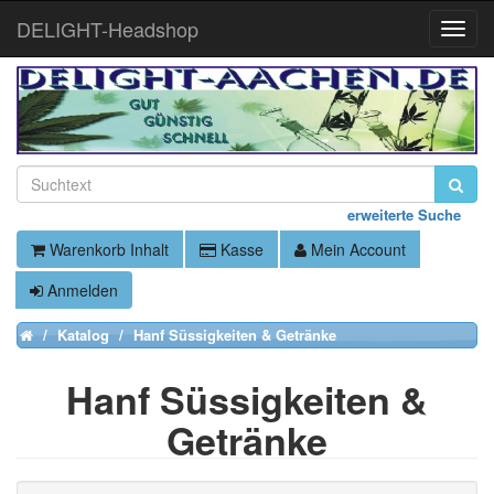
DELIGHT-Headshop
Toggle
Naviga
erweiterte Suche
Warenkorb Inhalt
Kasse
Mein Account
Anmelden
Katalog
Hanf Süssigkeiten & Getränke
Home
Hanf Süssigkeiten &
Getränke