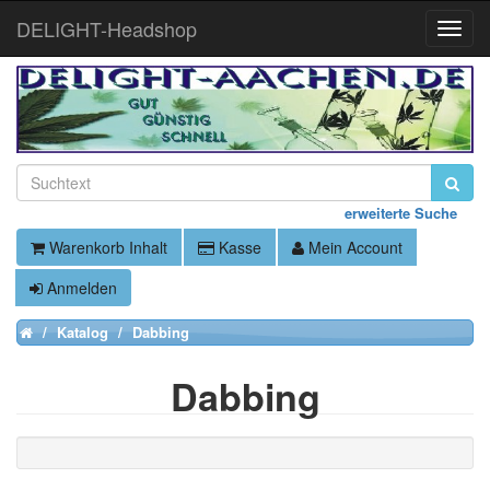
DELIGHT-Headshop
Toggle
Naviga
erweiterte Suche
Warenkorb Inhalt
Kasse
Mein Account
Anmelden
Katalog
Dabbing
Home
Dabbing