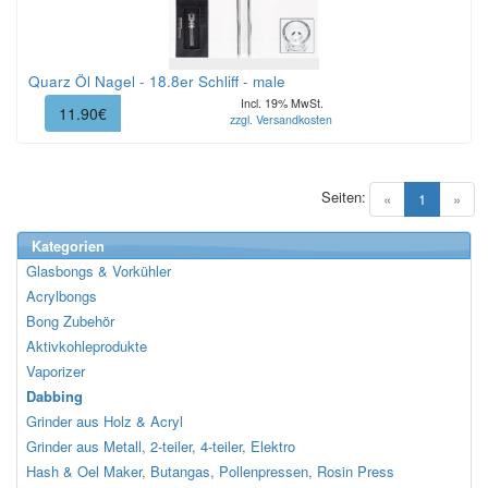
Quarz Öl Nagel - 18.8er Schliff - male
Incl. 19% MwSt.
11.90€
zzgl. Versandkosten
Seiten:
(current)
«
1
»
Kategorien
Glasbongs & Vorkühler
Acrylbongs
Bong Zubehör
Aktivkohleprodukte
Vaporizer
Dabbing
Grinder aus Holz & Acryl
Grinder aus Metall, 2-teiler, 4-teiler, Elektro
Hash & Oel Maker, Butangas, Pollenpressen, Rosin Press