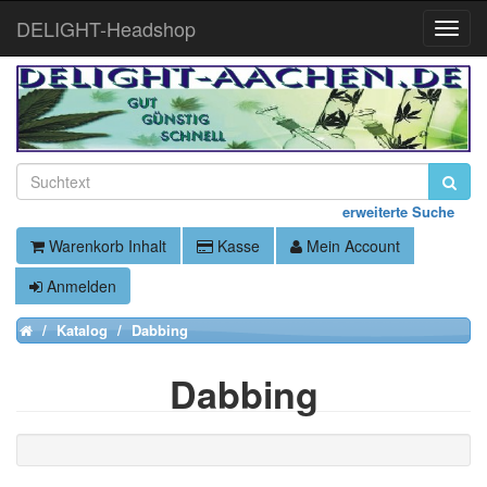
DELIGHT-Headshop
Toggle
Naviga
erweiterte Suche
Warenkorb Inhalt
Kasse
Mein Account
Anmelden
Katalog
Dabbing
Home
Dabbing