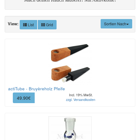
View:
Sortien Nach
List
Grid
actiTube - Bruyèreholz Pfeife
Incl. 19% MwSt.
49.90€
zzgl. Versandkosten