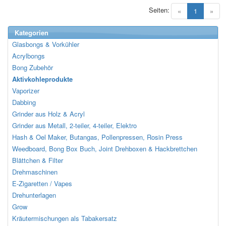
Seiten:
(current)
«
1
»
Kategorien
Glasbongs & Vorkühler
Acrylbongs
Bong Zubehör
Aktivkohleprodukte
Vaporizer
Dabbing
Grinder aus Holz & Acryl
Grinder aus Metall, 2-teiler, 4-teiler, Elektro
Hash & Oel Maker, Butangas, Pollenpressen, Rosin Press
Weedboard, Bong Box Buch, Joint Drehboxen & Hackbrettchen
Blättchen & Filter
Drehmaschinen
E-Zigaretten / Vapes
Drehunterlagen
Grow
Kräutermischungen als Tabakersatz