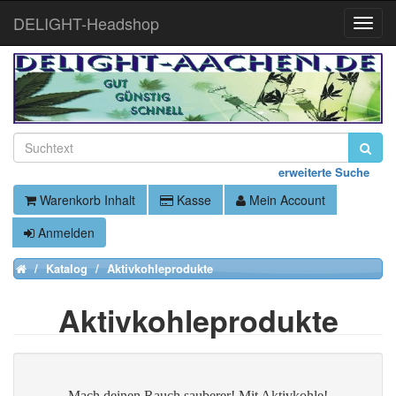
DELIGHT-Headshop
Toggle
Naviga
erweiterte Suche
Warenkorb Inhalt
Kasse
Mein Account
Anmelden
Katalog
Aktivkohleprodukte
Home
Aktivkohleprodukte
Mach deinen Rauch sauberer! Mit Aktivkohle!