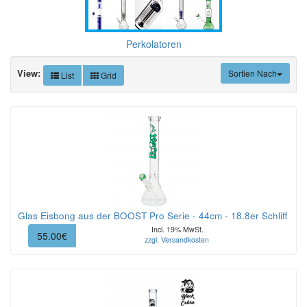
Perkolatoren
View:
Sortien Nach
List
Grid
Glas Eisbong aus der BOOST Pro Serie - 44cm - 18.8er Schliff
Incl. 19% MwSt.
55.00€
zzgl. Versandkosten