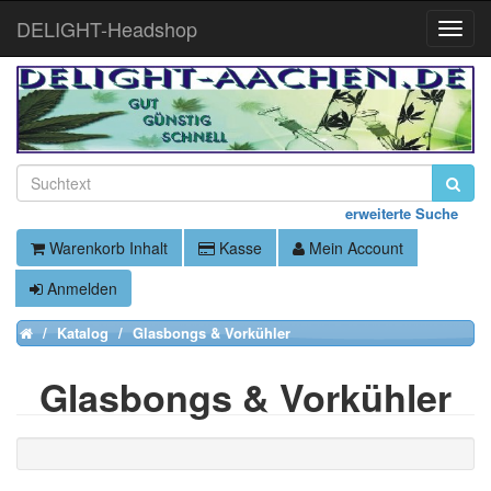
DELIGHT-Headshop
Toggle
Naviga
erweiterte Suche
Warenkorb Inhalt
Kasse
Mein Account
Anmelden
Katalog
Glasbongs & Vorkühler
Home
Glasbongs & Vorkühler