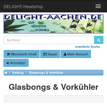
DELIGHT-Headshop
Toggle
Naviga
erweiterte Suche
Warenkorb Inhalt
Kasse
Mein Account
Anmelden
Katalog
Glasbongs & Vorkühler
Home
Glasbongs & Vorkühler