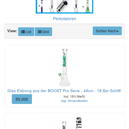
Perkolatoren
View:
Sortien Nach
List
Grid
Glas Eisbong aus der BOOST Pro Serie - 44cm - 18.8er Schliff
Incl. 19% MwSt.
55.00€
zzgl. Versandkosten