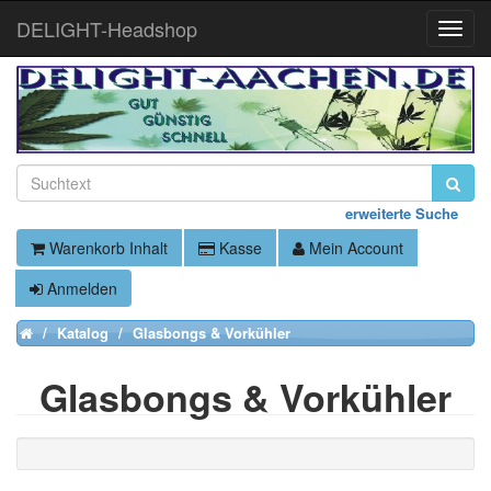
DELIGHT-Headshop
Toggle
Naviga
erweiterte Suche
Warenkorb Inhalt
Kasse
Mein Account
Anmelden
Katalog
Glasbongs & Vorkühler
Home
Glasbongs & Vorkühler