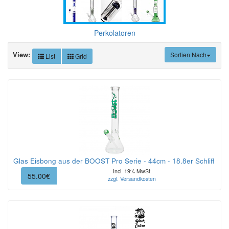
Perkolatoren
View:
Sortien Nach
List
Grid
Glas Eisbong aus der BOOST Pro Serie - 44cm - 18.8er Schliff
Incl. 19% MwSt.
55.00€
zzgl. Versandkosten