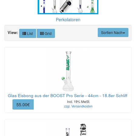
Perkolatoren
View:
Sortien Nach
List
Grid
Glas Eisbong aus der BOOST Pro Serie - 44cm - 18.8er Schliff
Incl. 19% MwSt.
55.00€
zzgl. Versandkosten