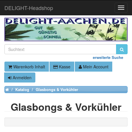
DELIGHT-Headshop
Toggle
Naviga
erweiterte Suche
Warenkorb Inhalt
Kasse
Mein Account
Anmelden
Katalog
Glasbongs & Vorkühler
Home
Glasbongs & Vorkühler