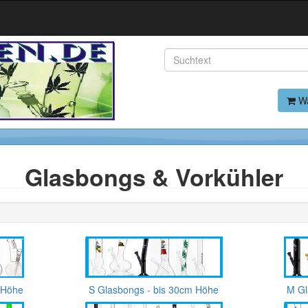
Wa
Glasbongs & Vorkühler
 Höhe
S Glasbongs - bis 30cm Höhe
M Gl