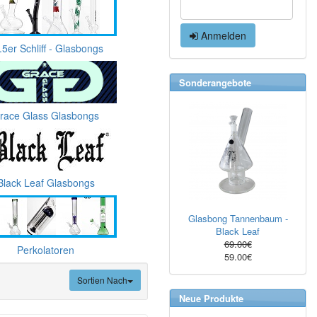
Anmelden
.5er Schliff - Glasbongs
Sonderangebote
race Glass Glasbongs
Black Leaf Glasbongs
Glasbong Tannenbaum -
Black Leaf
69.00€
Perkolatoren
59.00€
Sortien Nach
Neue Produkte