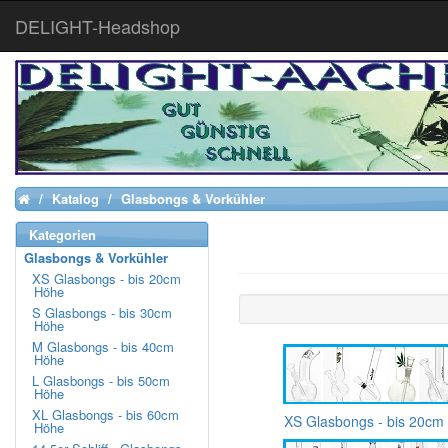
DELIGHT-Headshop
Katalog
Glasbongs & Vorkühler
Home
Kategorien
Glasbongs & Vorkühler
XS Glasbongs - bis 20cm
Höhe
S Glasbongs - bis 30cm
Höhe
M Glasbongs - bis 40cm
Höhe
L Glasbongs - bis 50cm
Höhe
XL Glasbongs - bis 60cm
XS Glasbongs - bis 20cm
Höhe