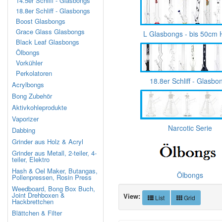
14.5er Schliff - Glasbongs
18.8er Schliff - Glasbongs
Boost Glasbongs
Grace Glass Glasbongs
L Glasbongs - bis 50cm
Black Leaf Glasbongs
Ölbongs
Vorkühler
Perkolatoren
18.8er Schliff - Glasbo
Acrylbongs
Bong Zubehör
Aktivkohleprodukte
Vaporizer
Narcotic Serie
Dabbing
Grinder aus Holz & Acryl
Grinder aus Metall, 2-teiler, 4-
teiler, Elektro
Hash & Oel Maker, Butangas,
Ölbongs
Pollenpressen, Rosin Press
Weedboard, Bong Box Buch,
Joint Drehboxen &
View:
List
Grid
Hackbrettchen
Blättchen & Filter