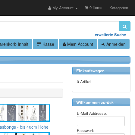
0 items
My Account
Kategorien
erweiterte Suche
renkorb Inhalt
Kasse
Mein Account
Anmelden
Einkaufswagen
0 Artikel
Willkommen zurück
E-Mail Addresse:
asbongs - bis 40cm Höhe
Passwort: