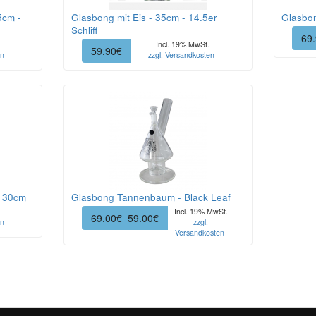
5cm -
Glasbong mit Eis - 35cm - 14.5er
Glasbon
Schliff
69
Incl. 19% MwSt.
59.90€
en
zzgl. Versandkosten
- 30cm
Glasbong Tannenbaum - Black Leaf
Incl. 19% MwSt.
69.00€
59.00€
en
zzgl.
Versandkosten