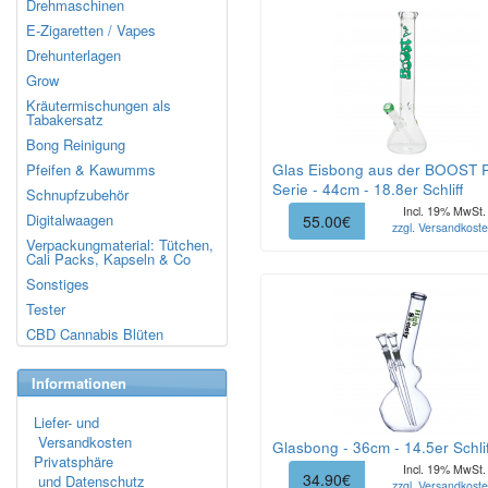
Drehmaschinen
E-Zigaretten / Vapes
Drehunterlagen
Grow
Kräutermischungen als
Tabakersatz
Bong Reinigung
Glas Eisbong aus der BOOST 
Pfeifen & Kawumms
Serie - 44cm - 18.8er Schliff
Schnupfzubehör
Incl. 19% MwSt.
Digitalwaagen
55.00€
zzgl. Versandkost
Verpackungmaterial: Tütchen,
Cali Packs, Kapseln & Co
Sonstiges
Tester
CBD Cannabis Blüten
Informationen
Liefer- und
Versandkosten
Glasbong - 36cm - 14.5er Schlif
Privatsphäre
Incl. 19% MwSt.
34.90€
und Datenschutz
zzgl. Versandkost