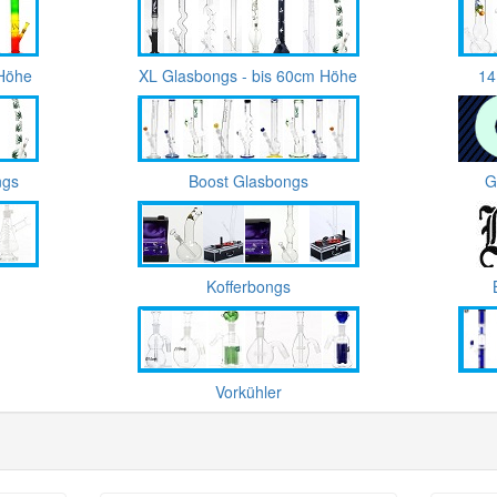
 Höhe
XL Glasbongs - bis 60cm Höhe
14
ngs
Boost Glasbongs
G
Kofferbongs
Vorkühler