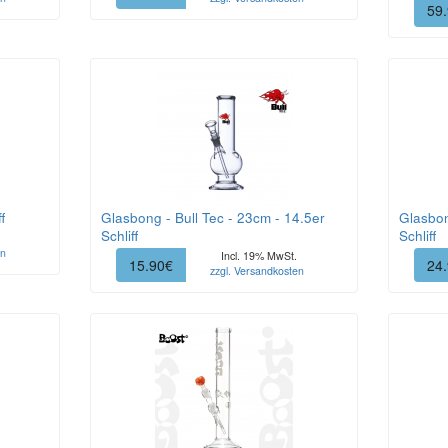
59
f
Glasbong - Bull Tec - 23cm - 14.5er
Glasbon
Schliff
Schliff
en
Incl. 19% MwSt.
15.90€
24
zzgl. Versandkosten