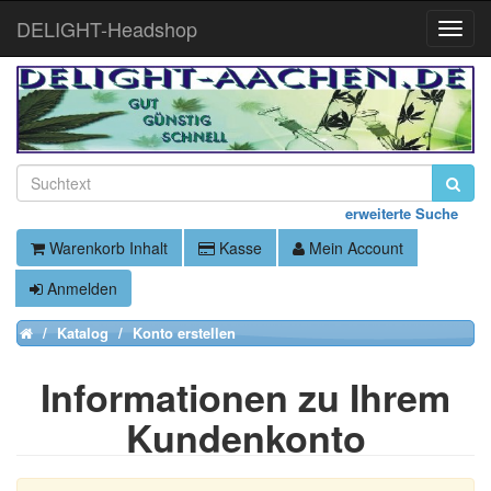
DELIGHT-Headshop
Toggle
Naviga
erweiterte Suche
Warenkorb Inhalt
Kasse
Mein Account
Anmelden
Katalog
Konto erstellen
Home
Informationen zu Ihrem
Kundenkonto