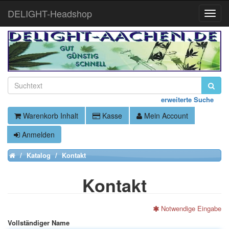
DELIGHT-Headshop
Toggle
Naviga
erweiterte Suche
Warenkorb Inhalt
Kasse
Mein Account
Anmelden
Katalog
Kontakt
Home
Kontakt
Notwendige Eingabe
Vollständiger Name