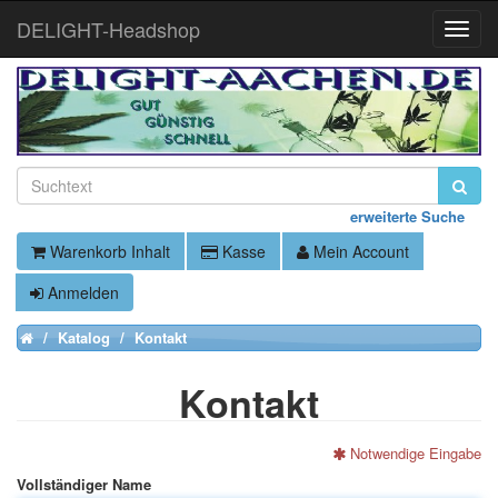
DELIGHT-Headshop
Toggle
Naviga
erweiterte Suche
Warenkorb Inhalt
Kasse
Mein Account
Anmelden
Katalog
Kontakt
Home
Kontakt
Notwendige Eingabe
Vollständiger Name